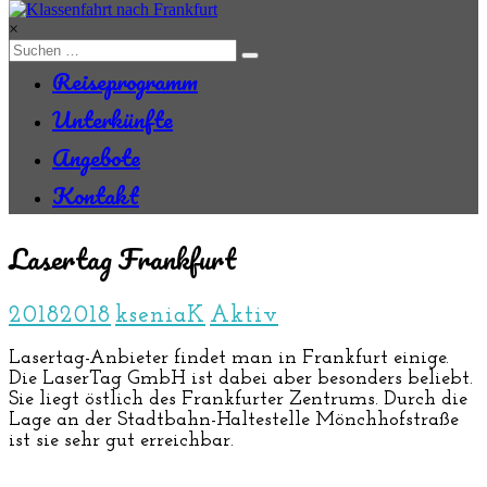
Zum
Inhalt
×
springen
Reiseprogramm
Unterkünfte
Angebote
Kontakt
Lasertag Frankfurt
2018
2018
kseniaK
Aktiv
Lasertag-Anbieter findet man in Frankfurt einige.
Die LaserTag GmbH ist dabei aber besonders beliebt.
Sie liegt östlich des Frankfurter Zentrums. Durch die
Lage an der Stadtbahn-Haltestelle Mönchhofstraße
ist sie sehr gut erreichbar.