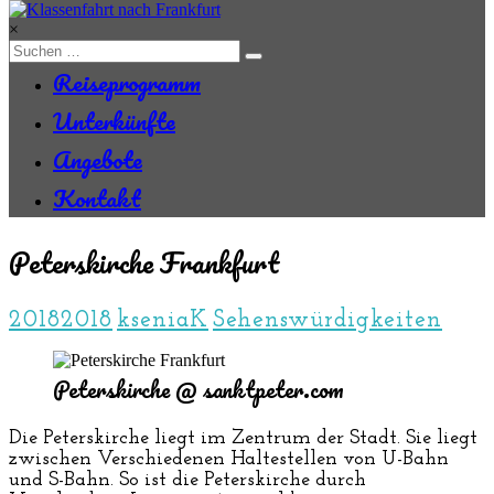
Zum
Inhalt
×
springen
Reiseprogramm
Unterkünfte
Angebote
Kontakt
Peterskirche Frankfurt
2018
2018
kseniaK
Sehenswürdigkeiten
Peterskirche @ sanktpeter.com
Die Peterskirche liegt im Zentrum der Stadt. Sie liegt
zwischen Verschiedenen Haltestellen von U-Bahn
und S-Bahn. So ist die Peterskirche durch