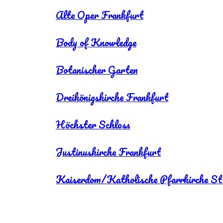
Alte Oper Frankfurt
Body of Knowledge
Botanischer Garten
Dreikönigskirche Frankfurt
Höchster Schloss
Justinuskirche Frankfurt
Kaiserdom/Katholische Pfarrkirche St