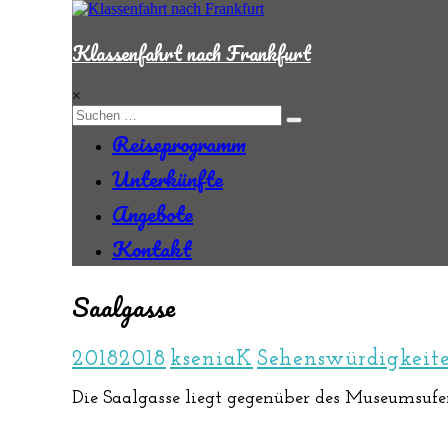
Zum
Inhalt
springen
Klassenfahrt nach Frankfurt
×
Reiseprogramm
Unterkünfte
Angebote
Kontakt
Saalgasse
2018
2018
kseniaK
Sehenswürdigkeit
Die Saalgasse liegt gegenüber des Museumsufer.