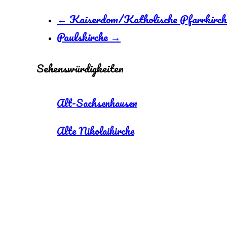
←
Kaiserdom/Katholische Pfarrkirch
Paulskirche
→
Sehenswürdigkeiten
Alt-Sachsenhausen
Alte Nikolaikirche