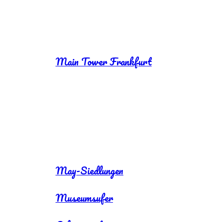
Main Tower Frankfurt
May-Siedlungen
Museumsufer